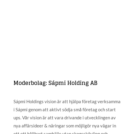
Moderbolag: Sápmi Holding AB
Sápmi Holdings vision är att hjälpa företag verksamma
i Sápmi genom att aktivt södja små företag och start
ups. Vår vision är att vara drivande i utvecklingen av
nya affärsideer & näringar som möjligör nya vägar in
ett ett hållbart samhälle utan skogsskövling och