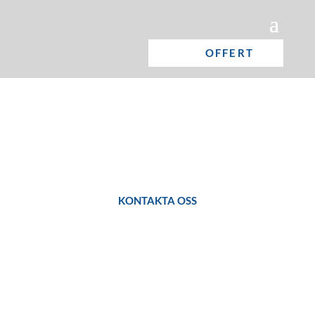
OFFERT
LeaseOn B2B Partner
Din affärspartner
KONTAKTA OSS